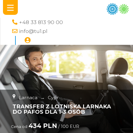
+48 33 813 90 00
info@tu1.pl
Larnaca
→
Cypr
TRANSFER Z LOTNISKA LARNAKA
DO PAFOS DLA 1-3 OSÓB
434 PLN
/ 100 EUR
Cena od