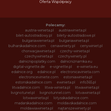
Oferta Współpracy
Polecamy:
austria-winieta.pl
austriawinieta.pl
bilet-autostradowy.pl
bilety-autostradowe.pl
bulgariawienieta.pl
bulgariawinieta.pl
bulharskadalnice.com
cenawiniety.pl
cenywiniet.pl
chorwacjawinieta.pl
czechy-winieta.pl
czechywinieta.pl
czechywiniety.pl
dalnicnipoplatky.com
dalnicniznamka.eu
digital-vignette.de
e-vignette.pl
e-winieta.eu
edalnice.org
edalnice.pl
electronicavinieta.com
electroniceviniete.com
estoniawinieta.pl
estonskadalnice.com
ewinieta.pl
info365.pl
litvadalnice.com
litwa-winieta.pl
litwawinieta.pl
livignotunel.pl
livignotunnel.com
lotvawinieta.pl
lotwawinieta.pl
lotysskadalnice.com
madarskadalnice.com
moldavskadalnice.com
moldawiawinieta.pl
najtanszewiniety.pl