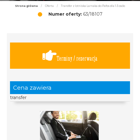
Strona główna
/
Oferta
/
Transfer z lotniska Larnaka do Pafos dla 1-3 osób
Numer oferty:
63/18107
Terminy / rezerwacja
Cena zawiera
transfer