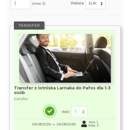
Waluta:
(max. 3)
TRANSFER
Transfer z lotniska Larnaka do Pafos dla 1-3
osób
transfer
Ilość:
min. 1
→
06.08.2026
06.08.2026
max. 3