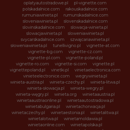
oplatyautostradowe.pl
pl-vignette.com
polskadalnice.com
rakouskadalnice.com
rumuniawinieta.pl
rumunskadalnice.com
sloveniawinieta.pl
slovenskadalnice.com
slovinskadalnice.com
slowacja-winieta.pl
slowacjawinieta.pl
sloweniawinieta.pl
svycarskadalnice.com
szwajcariawinieta.pl
słoweniawinieta.pl
tunellivigno.pl
vignette-at.com
vignette-bg.com
vignette-cz.com
vignette-pl.com
vignette-poland.pl
vignette-ro.com
vignette-si.com
vignette.pl
vignettepoland.pl
vinetki.pl
vinietaelectronica.com
vinieteelectronice.com
wegrywinieta.pl
winieta-austria.pl
winieta-czechy.pl
winieta-litwa.pl
winieta-słowacja.pl
winieta-wegry.pl
winieta-węgry.pl
winieta.org
winietaaustria.pl
winietaaustriaonline.pl
winietaautostradowa.pl
winietabulgaria.pl
winietachorwacja.pl
winietaczechy.pl
winietaestonia.pl
winietalitwa.pl
winietalotwa.pl
winietamoldawia.pl
winietaonline.com
winietapolska.pl