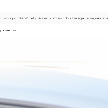
t
Twoja poczta
Winiety
Słowacja
Przewodnik
Delegacje zagraniczn
g obiektów