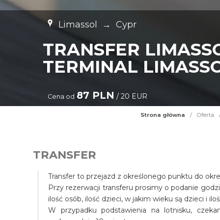
Limassol
→
Cypr
TRANSFER LIMASS
TERMINAL LIMASSO
87 PLN
/ 20 EUR
Cena od
Strona główna
/
Oferta
TRANSFER
Transfer to przejazd z określonego punktu do okr
Przy rezerwacji transferu prosimy o podanie godz
ilość osób, ilość dzieci, w jakim wieku są dzieci i il
W przypadku podstawienia na lotnisku, czek