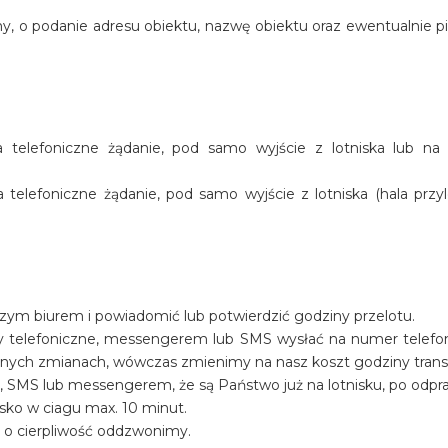
y, o podanie adresu obiektu, nazwę obiektu oraz ewentualnie p
telefoniczne żądanie, pod samo wyjście z lotniska lub na
elefoniczne żądanie, pod samo wyjście z lotniska (hala przyl
szym biurem i powiadomić lub potwierdzić godziny przelotu.
y telefoniczne, messengerem lub SMS wysłać na numer telef
ualnych zmianach, wówczas zmienimy na nasz koszt godziny trans
, SMS lub messengerem, że są Państwo już na lotnisku, po odpr
sko w ciagu max. 10 minut.
y o cierpliwość oddzwonimy.