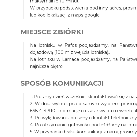
maksymalnie 10 minut.
W przypadku podstawienia pod inny adres, prosim
lub kod lokalizacji z maps google.
MIEJSCE ZBIÓRKI
Na lotnisku w Pafos podjeżdżamy, na Państwa 
dojazdową (100 m z wejścia lotniska)..
Na lotnisku w Larnace podjeżdżamy, na Państwa t
najniższe piętro..
SPOSÓB KOMUNIKACJI
1. Prosimy dzień wcześniej skontaktować się z na
2. W dniu wylotu, przed samym wylotem prosim
668 414 910, informację o czasie wylotu i ewnet
3. Po wylądowaniu prosimy o kontakt telefoniczny
4. Po otrzymaniu gotowości podjeżdżamy na lotni
5. W przypadku braku komunikacji z nami, prosim