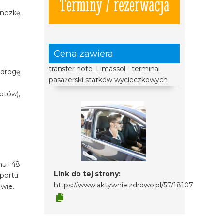
Terminy / rezerwacja
inezkę
Cena zawiera
transfer hotel Limassol - terminal
 drogę
pasażerski statków wycieczkowych
otów),
onu+48
Link do tej strony:
portu.
https://www.aktywnieizdrowo.pl/57/18107
awie.