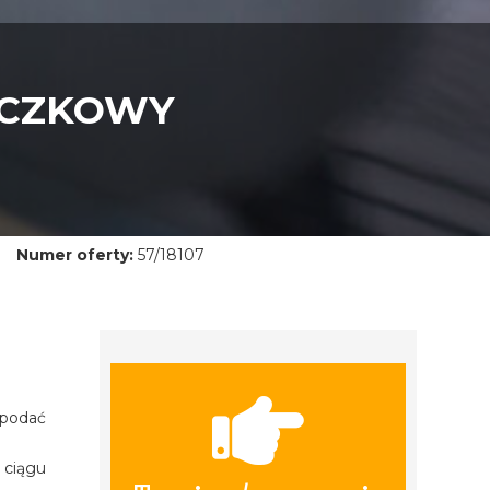
ECZKOWY
Numer oferty:
57/18107
 podać
 ciągu