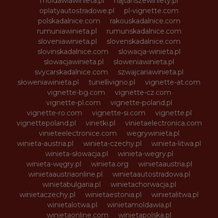
moldawiawinieta.pl
najtanszewiniety.pl
oplatyautostradowe.pl
pl-vignette.com
polskadalnice.com
rakouskadalnice.com
rumuniawinieta.pl
rumunskadalnice.com
sloveniawinieta.pl
slovenskadalnice.com
slovinskadalnice.com
slowacja-winieta.pl
slowacjawinieta.pl
sloweniawinieta.pl
svycarskadalnice.com
szwajcariawinieta.pl
słoweniawinieta.pl
tunellivigno.pl
vignette-at.com
vignette-bg.com
vignette-cz.com
vignette-pl.com
vignette-poland.pl
vignette-ro.com
vignette-si.com
vignette.pl
vignettepoland.pl
vinetki.pl
vinietaelectronica.com
vinieteelectronice.com
wegrywinieta.pl
winieta-austria.pl
winieta-czechy.pl
winieta-litwa.pl
winieta-słowacja.pl
winieta-wegry.pl
winieta-węgry.pl
winieta.org
winietaaustria.pl
winietaaustriaonline.pl
winietaautostradowa.pl
winietabulgaria.pl
winietachorwacja.pl
winietaczechy.pl
winietaestonia.pl
winietalitwa.pl
winietalotwa.pl
winietamoldawia.pl
winietaonline.com
winietapolska.pl