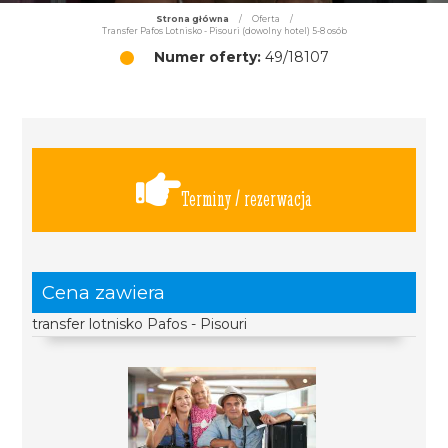
Strona główna
/
Oferta
/
Transfer Pafos Lotnisko - Pisouri (dowolny hotel) 5-8 osób
Numer oferty:
49/18107
Terminy / rezerwacja
Cena zawiera
transfer lotnisko Pafos - Pisouri