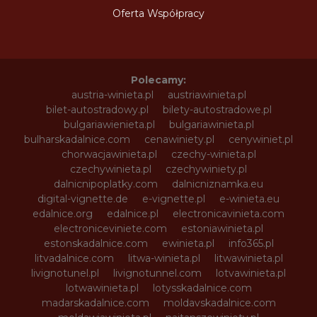
Oferta Współpracy
Polecamy:
austria-winieta.pl
austriawinieta.pl
bilet-autostradowy.pl
bilety-autostradowe.pl
bulgariawienieta.pl
bulgariawinieta.pl
bulharskadalnice.com
cenawiniety.pl
cenywiniet.pl
chorwacjawinieta.pl
czechy-winieta.pl
czechywinieta.pl
czechywiniety.pl
dalnicnipoplatky.com
dalnicniznamka.eu
digital-vignette.de
e-vignette.pl
e-winieta.eu
edalnice.org
edalnice.pl
electronicavinieta.com
electroniceviniete.com
estoniawinieta.pl
estonskadalnice.com
ewinieta.pl
info365.pl
litvadalnice.com
litwa-winieta.pl
litwawinieta.pl
livignotunel.pl
livignotunnel.com
lotvawinieta.pl
lotwawinieta.pl
lotysskadalnice.com
madarskadalnice.com
moldavskadalnice.com