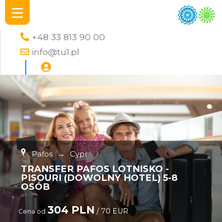
+48 33 813 90 00
info@tu1.pl
Pafos
→
Cypr
TRANSFER PAFOS LOTNISKO -
PISOURI (DOWOLNY HOTEL) 5-8
OSÓB
304 PLN
/ 70 EUR
Cena od