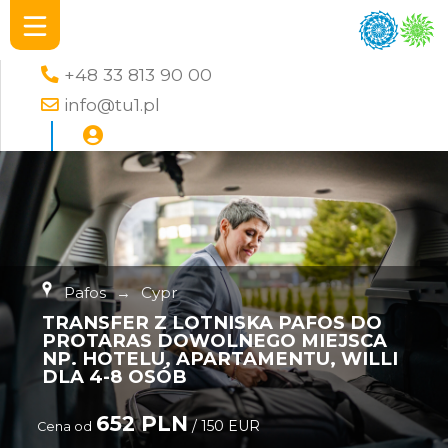
+48 33 813 90 00
info@tu1.pl
Pafos
→
Cypr
TRANSFER Z LOTNISKA PAFOS DO
PROTARAS DOWOLNEGO MIEJSCA
NP. HOTELU, APARTAMENTU, WILLI
DLA 4-8 OSÓB
652 PLN
/ 150 EUR
Cena od