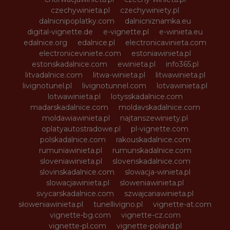
czechywinieta.pl
czechywiniety.pl
dalnicnipoplatky.com
dalnicniznamka.eu
digital-vignette.de
e-vignette.pl
e-winieta.eu
edalnice.org
edalnice.pl
electronicavinieta.com
electroniceviniete.com
estoniawinieta.pl
estonskadalnice.com
ewinieta.pl
info365.pl
litvadalnice.com
litwa-winieta.pl
litwawinieta.pl
livignotunel.pl
livignotunnel.com
lotvawinieta.pl
lotwawinieta.pl
lotysskadalnice.com
madarskadalnice.com
moldavskadalnice.com
moldawiawinieta.pl
najtanszewiniety.pl
oplatyautostradowe.pl
pl-vignette.com
polskadalnice.com
rakouskadalnice.com
rumuniawinieta.pl
rumunskadalnice.com
sloveniawinieta.pl
slovenskadalnice.com
slovinskadalnice.com
slowacja-winieta.pl
slowacjawinieta.pl
sloweniawinieta.pl
svycarskadalnice.com
szwajcariawinieta.pl
słoweniawinieta.pl
tunellivigno.pl
vignette-at.com
vignette-bg.com
vignette-cz.com
vignette-pl.com
vignette-poland.pl