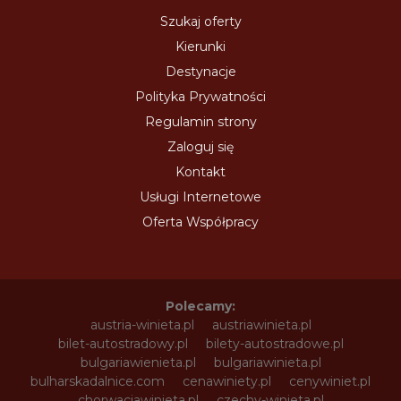
Szukaj oferty
Kierunki
Destynacje
Polityka Prywatności
Regulamin strony
Zaloguj się
Kontakt
Usługi Internetowe
Oferta Współpracy
Polecamy:
austria-winieta.pl
austriawinieta.pl
bilet-autostradowy.pl
bilety-autostradowe.pl
bulgariawienieta.pl
bulgariawinieta.pl
bulharskadalnice.com
cenawiniety.pl
cenywiniet.pl
chorwacjawinieta.pl
czechy-winieta.pl