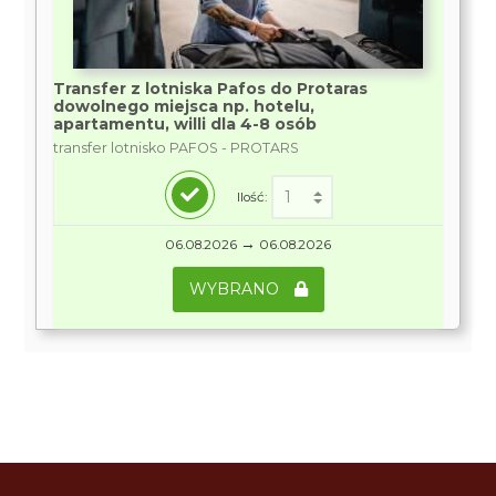
Transfer z lotniska Pafos do Protaras
dowolnego miejsca np. hotelu,
apartamentu, willi dla 4-8 osób
transfer lotnisko PAFOS - PROTARS
Ilość:
→
06.08.2026
06.08.2026
WYBRANO