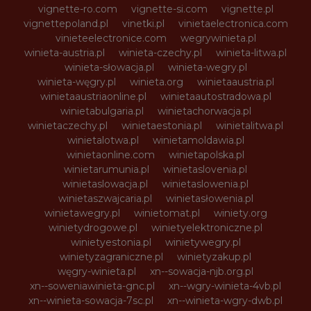
vignette-ro.com
vignette-si.com
vignette.pl
vignettepoland.pl
vinetki.pl
vinietaelectronica.com
vinieteelectronice.com
wegrywinieta.pl
winieta-austria.pl
winieta-czechy.pl
winieta-litwa.pl
winieta-słowacja.pl
winieta-wegry.pl
winieta-węgry.pl
winieta.org
winietaaustria.pl
winietaaustriaonline.pl
winietaautostradowa.pl
winietabulgaria.pl
winietachorwacja.pl
winietaczechy.pl
winietaestonia.pl
winietalitwa.pl
winietalotwa.pl
winietamoldawia.pl
winietaonline.com
winietapolska.pl
winietarumunia.pl
winietaslovenia.pl
winietaslowacja.pl
winietaslowenia.pl
winietaszwajcaria.pl
winietasłowenia.pl
winietawegry.pl
winietomat.pl
winiety.org
winietydrogowe.pl
winietyelektroniczne.pl
winietyestonia.pl
winietywegry.pl
winietyzagraniczne.pl
winietyzakup.pl
węgry-winieta.pl
xn--sowacja-njb.org.pl
xn--soweniawinieta-gnc.pl
xn--wgry-winieta-4vb.pl
xn--winieta-sowacja-7sc.pl
xn--winieta-wgry-dwb.pl