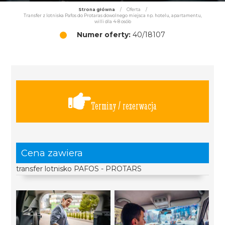
Strona główna
/
Oferta
/
Transfer z lotniska Pafos do Protaras dowolnego miejsca np. hotelu, apartamentu,
willi dla 4-8 osób
Numer oferty:
40/18107
Terminy / rezerwacja
Cena zawiera
transfer lotnisko PAFOS - PROTARS