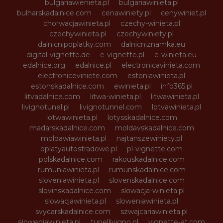
bulgariawienieta.pl
bulgariawinieta.pl
bulharskadalnice.com
cenawiniety.pl
cenywiniet.pl
chorwacjawinieta.pl
czechy-winieta.pl
czechywinieta.pl
czechywiniety.pl
dalnicnipoplatky.com
dalnicniznamka.eu
digital-vignette.de
e-vignette.pl
e-winieta.eu
edalnice.org
edalnice.pl
electronicavinieta.com
electroniceviniete.com
estoniawinieta.pl
estonskadalnice.com
ewinieta.pl
info365.pl
litvadalnice.com
litwa-winieta.pl
litwawinieta.pl
livignotunel.pl
livignotunnel.com
lotvawinieta.pl
lotwawinieta.pl
lotysskadalnice.com
madarskadalnice.com
moldavskadalnice.com
moldawiawinieta.pl
najtanszewiniety.pl
oplatyautostradowe.pl
pl-vignette.com
polskadalnice.com
rakouskadalnice.com
rumuniawinieta.pl
rumunskadalnice.com
sloveniawinieta.pl
slovenskadalnice.com
slovinskadalnice.com
slowacja-winieta.pl
slowacjawinieta.pl
sloweniawinieta.pl
svycarskadalnice.com
szwajcariawinieta.pl
słoweniawinieta.pl
tunellivigno.pl
vignette-at.com