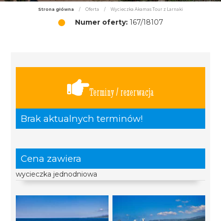
Strona główna
/
Oferta
/
Wycieczka Akamas Tour z Larnaki
Numer oferty:
167/18107
Terminy / rezerwacja
Brak aktualnych terminów!
Cena zawiera
wycieczka jednodniowa