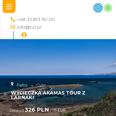
+48 33 813 90 00
info@tu1.pl
Pafos
→
Cypr
WYCIECZKA AKAMAS TOUR Z
LARNAKI
326 PLN
/ 75 EUR
Cena od