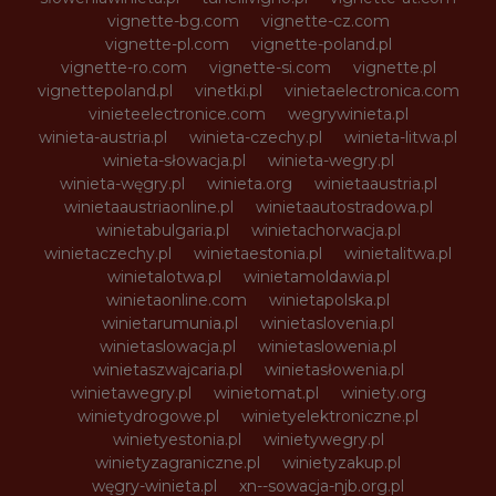
vignette-bg.com
vignette-cz.com
vignette-pl.com
vignette-poland.pl
vignette-ro.com
vignette-si.com
vignette.pl
vignettepoland.pl
vinetki.pl
vinietaelectronica.com
vinieteelectronice.com
wegrywinieta.pl
winieta-austria.pl
winieta-czechy.pl
winieta-litwa.pl
winieta-słowacja.pl
winieta-wegry.pl
winieta-węgry.pl
winieta.org
winietaaustria.pl
winietaaustriaonline.pl
winietaautostradowa.pl
winietabulgaria.pl
winietachorwacja.pl
winietaczechy.pl
winietaestonia.pl
winietalitwa.pl
winietalotwa.pl
winietamoldawia.pl
winietaonline.com
winietapolska.pl
winietarumunia.pl
winietaslovenia.pl
winietaslowacja.pl
winietaslowenia.pl
winietaszwajcaria.pl
winietasłowenia.pl
winietawegry.pl
winietomat.pl
winiety.org
winietydrogowe.pl
winietyelektroniczne.pl
winietyestonia.pl
winietywegry.pl
winietyzagraniczne.pl
winietyzakup.pl
węgry-winieta.pl
xn--sowacja-njb.org.pl