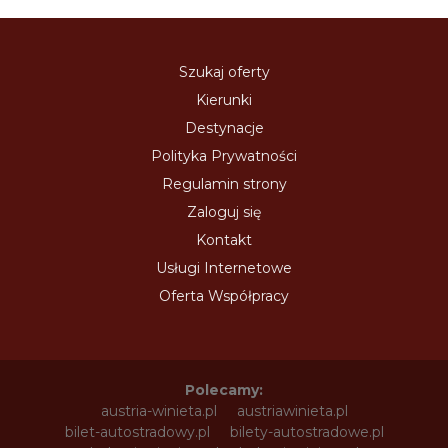
Szukaj oferty
Kierunki
Destynacje
Polityka Prywatności
Regulamin strony
Zaloguj się
Kontakt
Usługi Internetowe
Oferta Współpracy
Polecamy:
austria-winieta.pl
austriawinieta.pl
bilet-autostradowy.pl
bilety-autostradowe.pl